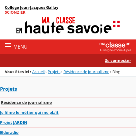
Panneau de gestion des cookies
Collège Jean-Jacques Gallay
Menu de la rubrique
Contenu
SCIONZIER
MENU
Se connecter
Vous êtes ici :
Accueil
›
Projets
›
Résidence de journalisme
›
Blog
Projets
Résidence de journalisme
Je filme le métier qui me plaît
Projet JARDIN
Eldoradio