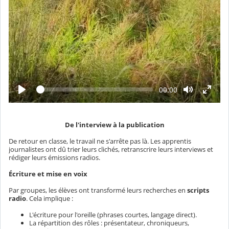
L
T
00:00
e
e
c
m
t
p
u
s
r
é
De l'interview à la publication
e
c
o
De retour en classe, le travail ne s'arrête pas là. Les apprentis
u
journalistes ont dû trier leurs clichés, retranscrire leurs interviews et
l
rédiger leurs émissions radios.
é
Écriture et mise en voix
Par groupes, les élèves ont transformé leurs recherches en
scripts
radio
. Cela implique :
L'écriture pour l'oreille (phrases courtes, langage direct).
La répartition des rôles : présentateur, chroniqueurs,