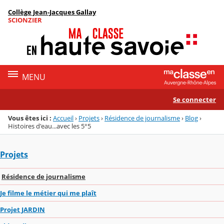
Panneau de gestion des cookies
Collège Jean-Jacques Gallay
Menu de la rubrique
Contenu
SCIONZIER
MENU
Se connecter
Vous êtes ici :
Accueil
›
Projets
›
Résidence de journalisme
›
Blog
›
Histoires d'eau...avec les 5°5
Projets
Résidence de journalisme
Je filme le métier qui me plaît
Projet JARDIN