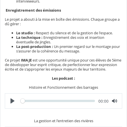
intervieweurs.
Enregistrement des émissions
Le projet a abouti à la mise en boîte des émissions. Chaque groupe a
dû gérer :
Le studio :
Respect du silence et de la gestion de l'espace.
La technique :
Enregistrement des voix et insertion
éventuelle de jingles.
La post-production :
Un premier regard sur le montage pour
s'assurer de la cohérence du message.
Ce projet
IMAJE
est une opportunité unique pour ces élèves de 5ème
de développer leur esprit critique, de perfectionner leur expression
écrite et de s'approprier les enjeux majeurs de leur territoire.
Les podcast :
Histoire et Fonctionnement des barrages
L
T
00:00
e
e
c
m
t
p
u
s
r
é
La gestion et l'entretien des rivières
e
c