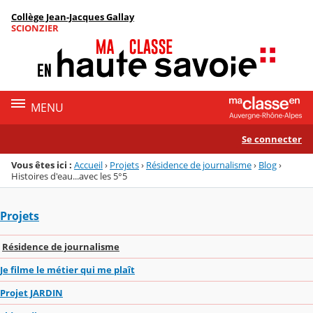
Panneau de gestion des cookies
Collège Jean-Jacques Gallay
Menu de la rubrique
Contenu
SCIONZIER
MENU
Se connecter
Vous êtes ici :
Accueil
›
Projets
›
Résidence de journalisme
›
Blog
›
Histoires d'eau...avec les 5°5
Projets
Résidence de journalisme
Je filme le métier qui me plaît
Projet JARDIN