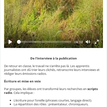
L
T
00:00
e
e
c
m
t
p
u
s
r
é
De l'interview à la publication
e
c
o
De retour en classe, le travail ne s'arrête pas là. Les apprentis
u
journalistes ont dû trier leurs clichés, retranscrire leurs interviews et
l
rédiger leurs émissions radios.
é
Écriture et mise en voix
Par groupes, les élèves ont transformé leurs recherches en
scripts
radio
. Cela implique :
L'écriture pour l'oreille (phrases courtes, langage direct).
La répartition des rôles : présentateur, chroniqueurs,