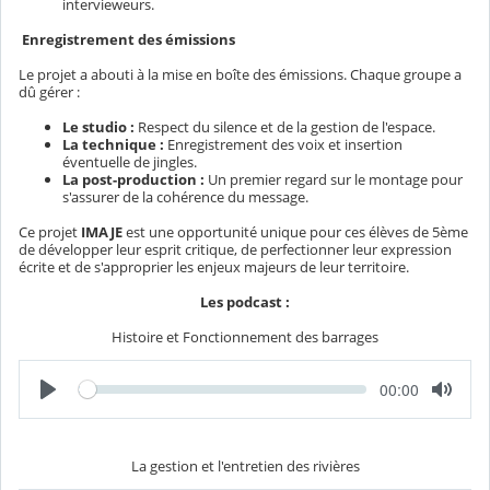
intervieweurs.
Enregistrement des émissions
Le projet a abouti à la mise en boîte des émissions. Chaque groupe a
dû gérer :
Le studio :
Respect du silence et de la gestion de l'espace.
La technique :
Enregistrement des voix et insertion
éventuelle de jingles.
La post-production :
Un premier regard sur le montage pour
s'assurer de la cohérence du message.
Ce projet
IMAJE
est une opportunité unique pour ces élèves de 5ème
de développer leur esprit critique, de perfectionner leur expression
écrite et de s'approprier les enjeux majeurs de leur territoire.
Les podcast :
Histoire et Fonctionnement des barrages
L
T
00:00
e
e
c
m
t
p
u
s
r
é
La gestion et l'entretien des rivières
e
c