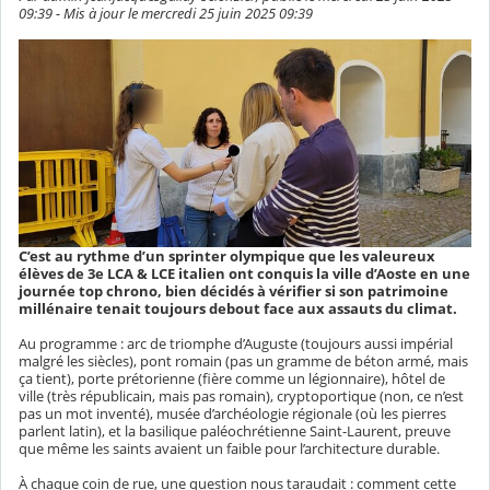
09:39 - Mis à jour le mercredi 25 juin 2025 09:39
C’est au rythme d’un sprinter olympique que les valeureux
élèves de 3e LCA & LCE italien ont conquis la ville d’Aoste en une
journée top chrono, bien décidés à vérifier si son patrimoine
millénaire tenait toujours debout face aux assauts du climat.
Au programme : arc de triomphe d’Auguste (toujours aussi impérial
malgré les siècles), pont romain (pas un gramme de béton armé, mais
ça tient), porte prétorienne (fière comme un légionnaire), hôtel de
ville (très républicain, mais pas romain), cryptoportique (non, ce n’est
pas un mot inventé), musée d’archéologie régionale (où les pierres
parlent latin), et la basilique paléochrétienne Saint-Laurent, preuve
que même les saints avaient un faible pour l’architecture durable.
À chaque coin de rue, une question nous taraudait : comment cette