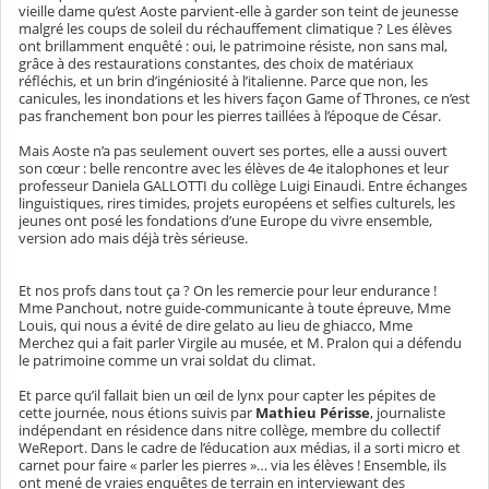
vieille dame qu’est Aoste parvient-elle à garder son teint de jeunesse
malgré les coups de soleil du réchauffement climatique ? Les élèves
ont brillamment enquêté : oui, le patrimoine résiste, non sans mal,
grâce à des restaurations constantes, des choix de matériaux
réfléchis, et un brin d’ingéniosité à l’italienne. Parce que non, les
canicules, les inondations et les hivers façon Game of Thrones, ce n’est
pas franchement bon pour les pierres taillées à l’époque de César.
Mais Aoste n’a pas seulement ouvert ses portes, elle a aussi ouvert
son cœur : belle rencontre avec les élèves de 4e italophones et leur
professeur Daniela GALLOTTI du collège Luigi Einaudi. Entre échanges
linguistiques, rires timides, projets européens et selfies culturels, les
jeunes ont posé les fondations d’une Europe du vivre ensemble,
version ado mais déjà très sérieuse.
Et nos profs dans tout ça ? On les remercie pour leur endurance !
Mme Panchout, notre guide-communicante à toute épreuve, Mme
Louis, qui nous a évité de dire gelato au lieu de ghiacco, Mme
Merchez qui a fait parler Virgile au musée, et M. Pralon qui a défendu
le patrimoine comme un vrai soldat du climat.
Et parce qu’il fallait bien un œil de lynx pour capter les pépites de
cette journée, nous étions suivis par
Mathieu Périsse
, journaliste
indépendant en résidence dans nitre collège, membre du collectif
WeReport. Dans le cadre de l’éducation aux médias, il a sorti micro et
carnet pour faire « parler les pierres »… via les élèves ! Ensemble, ils
ont mené de vraies enquêtes de terrain en interviewant des