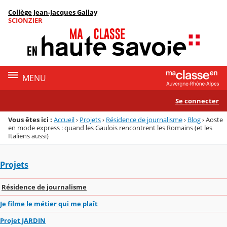
Panneau de gestion des cookies
Collège Jean-Jacques Gallay
Menu de la rubrique
Contenu
SCIONZIER
MENU
Se connecter
Vous êtes ici :
Accueil
›
Projets
›
Résidence de journalisme
›
Blog
›
Aoste
en mode express : quand les Gaulois rencontrent les Romains (et les
Italiens aussi)
Projets
Résidence de journalisme
Je filme le métier qui me plaît
Projet JARDIN