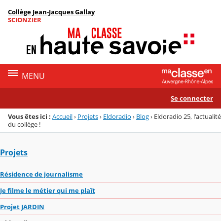
Panneau de gestion des cookies
Collège Jean-Jacques Gallay
Menu de la rubrique
Contenu
SCIONZIER
MENU
Se connecter
Vous êtes ici :
Accueil
›
Projets
›
Eldoradio
›
Blog
›
Eldoradio 25, l'actualité
du collège !
Projets
Résidence de journalisme
Je filme le métier qui me plaît
Projet JARDIN